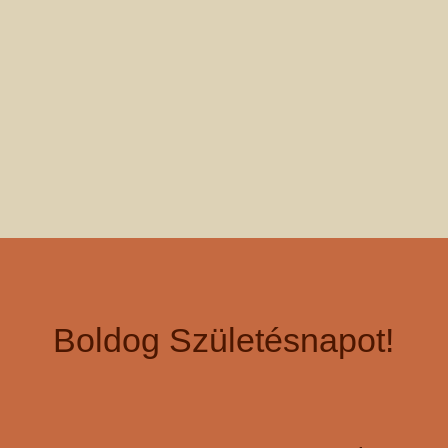
Ma van a születésnapod?
Szeretettel meghívunk, hogy
ünnepelj velünk! A
születésnapod körüli 5 napban
15%-os kedvezményt biztosítunk
számodra. A kedvezmény
igénybevételéhez kérjük, jelezd a
foglalás során a "Megjegyzés"
mezőben, hogy születésnapodat
ünnepled.
Foglalj most