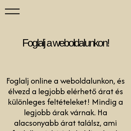
Foglalj a weboldalunkon!
Foglalj online a weboldalunkon, és
élvezd a legjobb elérhető árat és
különleges feltételeket! Mindig a
legjobb árak várnak. Ha
alacsonyabb árat találsz, ami
foglalható, kérjük, küldj nekünk
egy linket vagy képernyőképet, és
személyre szabott feltételeket
biztosítunk számodra.